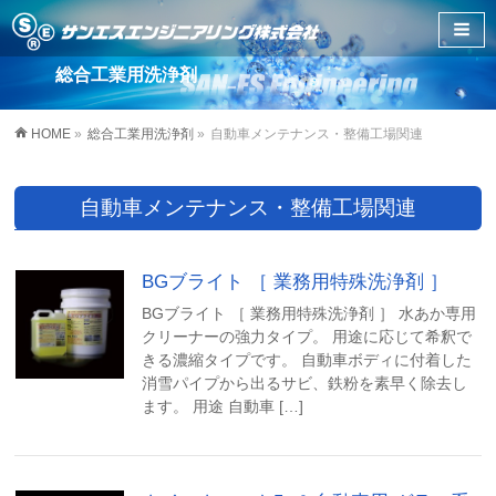
総合工業用洗浄剤
HOME
»
総合工業用洗浄剤
»
自動車メンテナンス・整備工場関連
自動車メンテナンス・整備工場関連
BGブライト ［ 業務用特殊洗浄剤 ］
BGブライト ［ 業務用特殊洗浄剤 ］ 水あか専用
クリーナーの強力タイプ。 用途に応じて希釈で
きる濃縮タイプです。 自動車ボディに付着した
消雪パイプから出るサビ、鉄粉を素早く除去し
ます。 用途 自動車 […]