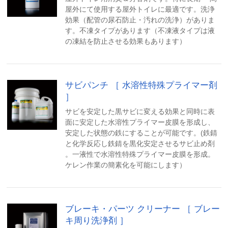
屋外にて使用する屋外トイレに最適です。洗浄
効果（配管の尿石防止・汚れの洗浄）がありま
す。不凍タイプがあります（不凍液タイプは液
の凍結を防止させる効果もあります）
サビパンチ ［ 水溶性特殊プライマー剤
］
サビを安定した黒サビに変える効果と同時に表
面に安定した水溶性プライマー皮膜を形成し、
安定した状態の鉄にすることが可能です。(鉄錆
と化学反応し鉄錆を黒化安定させるサビ止め剤
。一液性で水溶性特殊プライマー皮膜を形成。
ケレン作業の簡素化を可能にします）
ブレーキ・パーツ クリーナー ［ ブレー
キ周り洗浄剤 ］