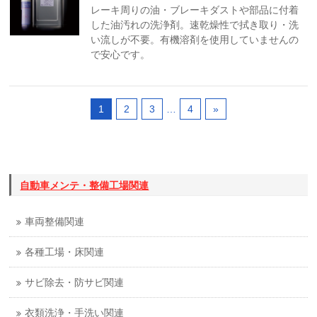
レーキ周りの油・ブレーキダストや部品に付着
した油汚れの洗浄剤。速乾燥性で拭き取り・洗
い流しが不要。有機溶剤を使用していませんの
で安心です。
1
2
3
…
4
»
自動車メンテ・整備工場関連
車両整備関連
各種工場・床関連
サビ除去・防サビ関連
衣類洗浄・手洗い関連