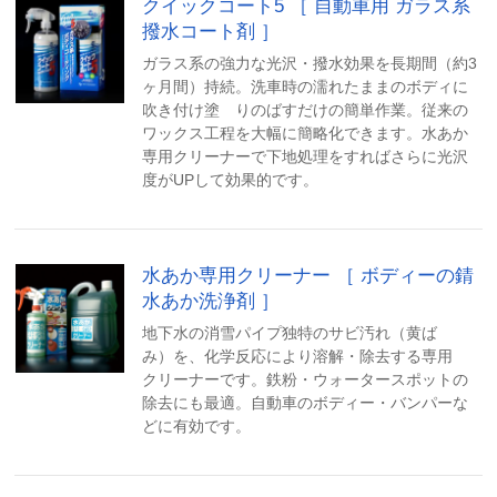
クイックコート5 ［ 自動車用 ガラス系
撥水コート剤 ］
ガラス系の強力な光沢・撥水効果を長期間（約3
ヶ月間）持続。洗車時の濡れたままのボディに
吹き付け塗 りのばすだけの簡単作業。従来の
ワックス工程を大幅に簡略化できます。水あか
専用クリーナーで下地処理をすればさらに光沢
度がUPして効果的です。
水あか専用クリーナー ［ ボディーの錆
水あか洗浄剤 ］
地下水の消雪パイプ独特のサビ汚れ（黄ば
み）を、化学反応により溶解・除去する専用
クリーナーです。鉄粉・ウォータースポットの
除去にも最適。自動車のボディー・バンパーな
どに有効です。