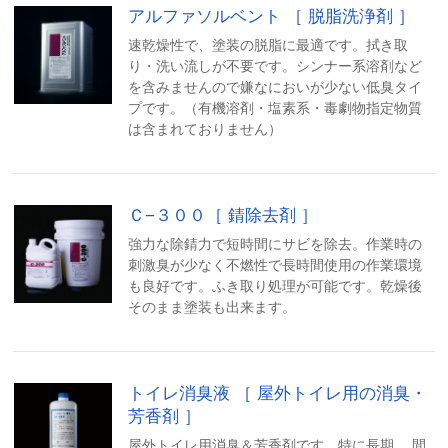
アルファソルベント ［ 脱脂洗浄剤 ］
速乾燥性で、塗装の脱脂に最適です。拭き取
り・洗い流しが不要です。シンナー系溶剤など
を含みませんので嫌なにおいが少ない低臭タイ
プです。（有機溶剤・塩素系・毒劇物指定物質
は含まれておりません）
Ｃ−３００［ 錆除去剤 ］
強力な除錆力で短時間にサビを除去。作業時の
刺激臭が少なく不燃性で長時間使用の作業環境
も良好です。ふき取り処理が可能です。乾燥後
そのまま塗装も出来ます。
トイレ消臭液 ［ 屋外トイレ用の消臭・
芳香剤 ］
屋外トイレ用消臭＆芳香剤です。特に長期 間