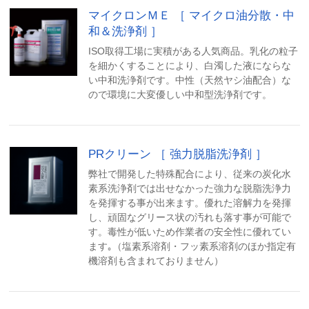
マイクロンＭＥ ［ マイクロ油分散・中
和＆洗浄剤 ］
ISO取得工場に実積がある人気商品。乳化の粒子
を細かくすることにより、白濁した液にならな
い中和洗浄剤です。中性（天然ヤシ油配合）な
ので環境に大変優しい中和型洗浄剤です。
PRクリーン ［ 強力脱脂洗浄剤 ］
弊社で開発した特殊配合により、従来の炭化水
素系洗浄剤では出せなかった強力な脱脂洗浄力
を発揮する事が出来ます。優れた溶解力を発揮
し、頑固なグリース状の汚れも落す事が可能で
す。毒性が低いため作業者の安全性に優れてい
ます｡（塩素系溶剤・フッ素系溶剤のほか指定有
機溶剤も含まれておりません）