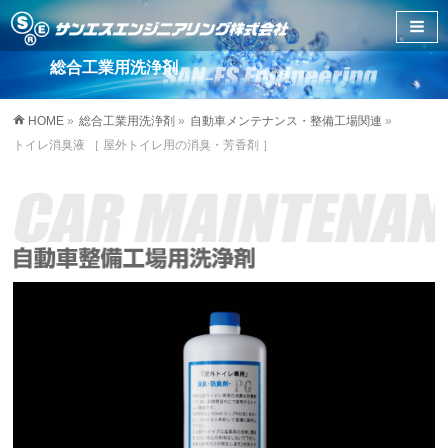
総合工業用洗浄剤
HOME
»
総合工業用洗浄剤
»
自動車メンテナンス・整備工場関連
»
トイレ消臭液 ［ 屋外トイレ用の消臭・芳香剤 ］