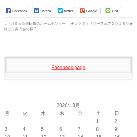
Facebook
Hatena
twitter
Google+
LINE
←
4月９日新発田市のホームセンター
★☆クボタサマーフェア２０１８☆★
様にて実演会の様子。
→
Facebook page
2026年8月
月
火
水
木
金
土
日
1
2
3
4
5
6
7
8
9