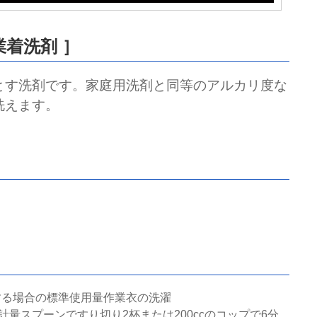
業着洗剤 ］
とす洗剤です。家庭用洗剤と同等のアルカリ度な
洗えます。
濯する場合の標準使用量作業衣の洗濯
計量スプーンですり切り2杯または200ccのコップで6分