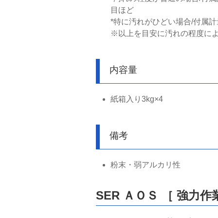
目ほど
*特に汚れがひどい場合/付属計
※以上を目安に汚れの程度に
内容量
紙箱入り3kg×4
備考
粉末・弱アルカリ性
SER ＡＯＳ ［ 強力作