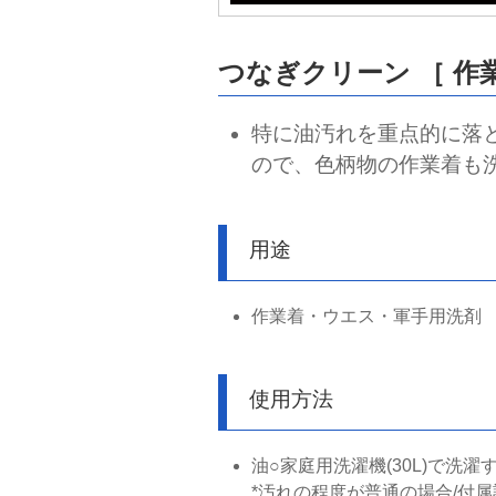
つなぎクリーン ［ 作
特に油汚れを重点的に落
ので、色柄物の作業着も
用途
作業着・ウエス・軍手用洗剤
使用方法
油○家庭用洗濯機(30L)で洗
*汚れの程度が普通の場合/付属