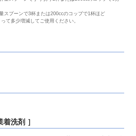
量スプーンで3杯または200ccのコップで1杯ほど
よって多少増減してご使用ください。
業着洗剤 ］