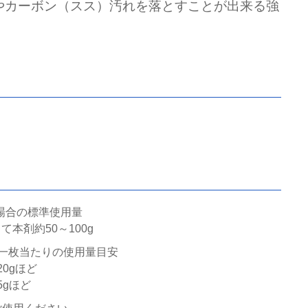
やカーボン（スス）汚れを落とすことが出来る強
る場合の標準使用量
本剤約50～100g
一枚当たりの使用量目安
0gほど
5gほど