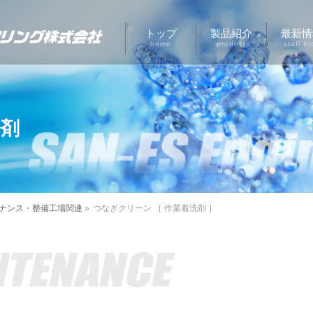
トップ
製品紹介
最新情
home
product
staff bl
浄剤
ナンス・整備工場関連
»
つなぎクリーン ［ 作業着洗剤 ］