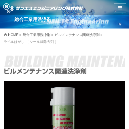
総合工業用洗浄剤
HOME
»
総合工業用洗浄剤
»
ビルメンテナンス関連洗浄剤
»
ラベルはがし ［ シール糊除去剤 ］