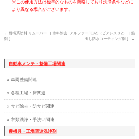
※この使用方法は標準的なものを簡略しており洗浄条件などに
より異なる場合がございます。
←
柑橘系塗料 リムーバー ［ 塗料除去
アルファーFOAS（ピアレス０2）［ 艶
剤 ］
出し防水コーティング剤 ］
→
自動車メンテ・整備工場関連
車両整備関連
各種工場・床関連
サビ除去・防サビ関連
衣類洗浄・手洗い関連
農機具・工場関連洗浄剤