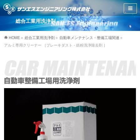
総合工業用洗浄剤
HOME
»
総合工業用洗浄剤
»
自動車メンテナンス・整備工場関連
»
アルミ専用クリーナー ［ブレーキダスト・鉄粉洗浄除去剤 ］